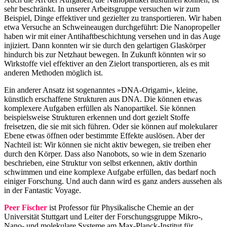
sehr beschränkt. In unserer Arbeitsgruppe versuchen wir zum
Beispiel, Dinge effektiver und gezielter zu transportieren. Wir haben
etwa Versuche an Schweineaugen durchgeführt: Die Nanopropeller
haben wir mit einer Antihaftbeschichtung versehen und in das Auge
injiziert. Dann konnten wir sie durch den gelartigen Glaskörper
hindurch bis zur Netzhaut bewegen. In Zukunft könnten wir so
Wirkstoffe viel effektiver an den Zielort transportieren, als es mit
anderen Methoden möglich ist.
Ein anderer Ansatz ist sogenanntes »DNA-Origami«, kleine,
künstlich erschaffene Strukturen aus DNA. Die können etwas
komplexere Aufgaben erfüllen als Nanopartikel. Sie können
beispielsweise Strukturen erkennen und dort gezielt Stoffe
freisetzen, die sie mit sich führen. Oder sie können auf molekularer
Ebene etwas öffnen oder bestimmte Effekte auslösen. Aber der
Nachteil ist: Wir können sie nicht aktiv bewegen, sie treiben eher
durch den Körper. Dass also Nanobots, so wie in dem Szenario
beschrieben, eine Struktur von selbst erkennen, aktiv dorthin
schwimmen und eine komplexe Aufgabe erfüllen, das bedarf noch
einiger Forschung. Und auch dann wird es ganz anders aussehen als
in der Fantastic Voyage.
Peer Fischer
ist Professor für Physikalische Chemie an der
Universität Stuttgart und Leiter der Forschungsgruppe Mikro-,
Nano- und molekulare Systeme am Max-Planck-Institut für