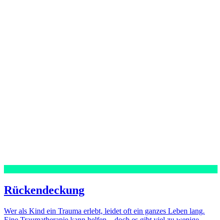
Rückendeckung
Wer als Kind ein Trauma erlebt, leidet oft ein ganzes Leben lang.
Eine Traumatherapie kann helfen – doch es gibt viel zu wenige