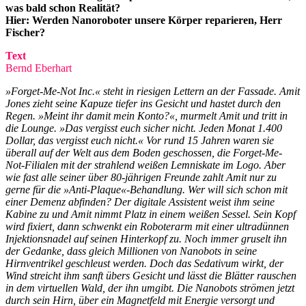
was bald schon Realität?
Hier: Werden Nanoroboter unsere Körper reparieren, Herr
Fischer?
Text
Bernd Eberhart
»Forget-Me-Not Inc.« steht in riesigen Lettern an der Fassade. Amit
Jones zieht seine Kapuze tiefer ins Gesicht und hastet durch den
Regen. »Meint ihr damit mein Konto?«, murmelt Amit und tritt in
die Lounge. »Das vergisst euch sicher nicht. Jeden Monat 1.400
Dollar, das vergisst euch nicht.« Vor rund 15 Jahren waren sie
überall auf der Welt aus dem Boden geschossen, die Forget-Me-
Not-Filialen mit der strahlend weißen Lemniskate im Logo. Aber
wie fast alle seiner über 80-jährigen Freunde zahlt Amit nur zu
gerne für die »Anti-Plaque«-Behandlung. Wer will sich schon mit
einer Demenz abfinden? Der digitale Assistent weist ihm seine
Kabine zu und Amit nimmt Platz in einem weißen Sessel. Sein Kopf
wird fixiert, dann schwenkt ein Roboterarm mit einer ultradünnen
Injektionsnadel auf seinen Hinterkopf zu. Noch immer gruselt ihn
der Gedanke, dass gleich Millionen von Nanobots in seine
Hirnventrikel geschleust werden. Doch das Sedativum wirkt, der
Wind streicht ihm sanft übers Gesicht und lässt die Blätter rauschen
in dem virtuellen Wald, der ihn umgibt. Die Nanobots strömen jetzt
durch sein Hirn, über ein Magnetfeld mit Energie versorgt und