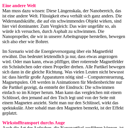
Eine andere Welt
Man muss dazu wissen: Diese Längenskala, der Nanobereich, das
ist eine andere Welt. Flüssigkeit etwa verhält sich ganz anders. Die
Widerstandskräfte, die auf ein schwimmendes Objekt wirken, sind
hier viel dominanter. Zum Vergleich: Das wäre ungefähr so, als
würde ich versuchen, durch Asphalt zu schwimmen. Die
Nanopropeller, die wir in unserer Arbeitsgruppe herstellen, bewegen
sich also eher wie Bohrer.
Im Szenario wird die Energieversorgung über ein Magnetfeld
erwähnt. Das bedeutet letztendlich ja nur, dass etwas angezogen
wird. Oder man kann, etwas pfiffiger, über rotierende Magnetfelder
ein Schräubchen oder einen Propeller drehen. Alle Partikel bewegen
sich dann in die gleiche Richtung. Was vielen Leuten nicht bewusst
ist: dass hierfür große Apparaturen nötig sind – Computersteuerung,
Magnetspulen. Oft werden in Animationen für Medienberichte nur
die Partikel gezeigt, da entsteht der Eindruck: Die schwimmen
einfach so im Körper herum. Man kann das vergleichen mit einem
Schlüssel, den jemand auf den Tisch legt und von der Seite mit
einem Magneten anzieht. Sieht man nur den Schlüssel, wirkt das
spektakulär. Aber sobald man den Magneten bemerkt, ist der Effekt
geplatzt.
Wirkstofftransport durchs Auge
Auch die Art der Aufgaben, die Nanopartikel ausführen können, ist