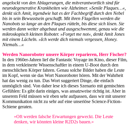
angelockt von den Ablagerungen, die mitverantwortlich sind für
neurodegenerative Krankheiten wie Alzheimer. »Senile Plaques…«,
denkt sich Amit, irgendwie hat es der Fachbegriff durch den Nebel
bis in sein Bewusstsein geschafft. Mit ihren Flagellen werden die
Nanobots so lange an den Plaques rütteln, bis diese sich lösen. Sie
werden dann weiter abgebaut und ausgeschwemmt, genau wie die
mikroskopisch kleinen Roboter. »Forget me not«, denkt Amit Jones
mit einem Lächeln. »Ich werde dich niemals vergessen, Honey.
Niemals…«
Werden Nanoroboter unsere Körper reparieren, Herr Fischer?
In den 1960er-Jahren lief die Fantastic Voyage im Kino, dieser Film,
in dem verkleinerte Wissenschaftler in einem U-Boot durch den
menschlichen Körper fahren. Genau solche Bilder haben die Leute
im Kopf, wenn sie das Wort Nanoroboter hören. Mit der Wahrheit
hat das wenig zu tun. Das Wort suggeriert Dinge, die einfach
unmöglich sind. Von daher lese ich dieses Szenario mit gemischten
Gefühlen: Es gibt darin einiges, was ansatzweise richtig ist. Aber in
unserem Feld müssen wir eben sehr aufpassen, dass wir mit unserer
Kommunikation nicht zu sehr auf eine unseriöse Science-Fiction-
Schiene geraten.
»Oft werden falsche Erwartungen geweckt. Die Leute
denken, wir könnten kleine R2D2s bauen.«