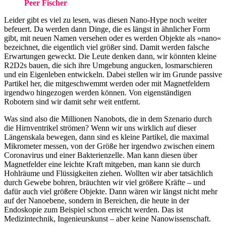
Peer Fischer
Leider gibt es viel zu lesen, was diesen Nano-Hype noch weiter
befeuert. Da werden dann Dinge, die es längst in ähnlicher Form
gibt, mit neuen Namen versehen oder es werden Objekte als »nano«
bezeichnet, die eigentlich viel größer sind. Damit werden falsche
Erwartungen geweckt. Die Leute denken dann, wir könnten kleine
R2D2s bauen, die sich ihre Umgebung angucken, losmarschieren
und ein Eigenleben entwickeln. Dabei stellen wir im Grunde passive
Partikel her, die mitgeschwemmt werden oder mit Magnetfeldern
irgendwo hingezogen werden können. Von eigenständigen
Robotern sind wir damit sehr weit entfernt.
Was sind also die Millionen Nanobots, die in dem Szenario durch
die Hirnventrikel strömen? Wenn wir uns wirklich auf dieser
Längenskala bewegen, dann sind es kleine Partikel, die maximal
Mikrometer messen, von der Größe her irgendwo zwischen einem
Coronavirus und einer Bakterienzelle. Man kann diesen über
Magnetfelder eine leichte Kraft mitgeben, man kann sie durch
Hohlräume und Flüssigkeiten ziehen. Wollten wir aber tatsächlich
durch Gewebe bohren, bräuchten wir viel größere Kräfte – und
dafür auch viel größere Objekte. Dann wären wir längst nicht mehr
auf der Nanoebene, sondern in Bereichen, die heute in der
Endoskopie zum Beispiel schon erreicht werden. Das ist
Medizintechnik, Ingenieurskunst – aber keine Nanowissenschaft.